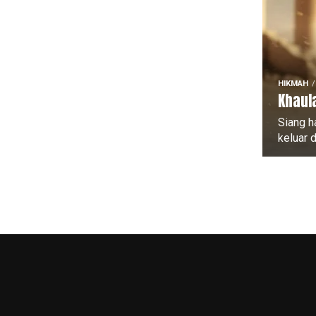
HIKMAH
Khaula
Siang h
keluar d