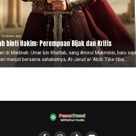
12 bulan ago
h binti Hakim: Perempuan Bijak dan Kritis
ari di Madinah. Umar bin Khattab, sang Amirul Mukminin, baru saja
ari masjid bersama sahabatnya, Al-Jarud al-‘Abdi. Tiba-tiba,...