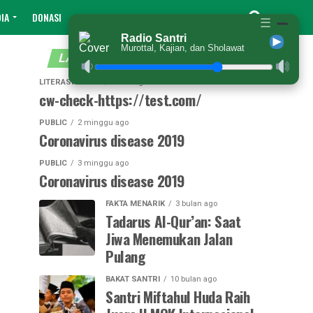
IA
DONASI
☰
Radio Santri
Murottal, Kajian, dan Sholawat
LATEST
POPULAR
VIDEOS
LITERASI ISLAMI
2 hari ago
cw-check-https://test.com/
PUBLIC
2 minggu ago
Coronavirus disease 2019
PUBLIC
3 minggu ago
Coronavirus disease 2019
FAKTA MENARIK
3 bulan ago
Tadarus Al-Qur’an: Saat
Jiwa Menemukan Jalan
Pulang
BAKAT SANTRI
10 bulan ago
Santri Miftahul Huda Raih