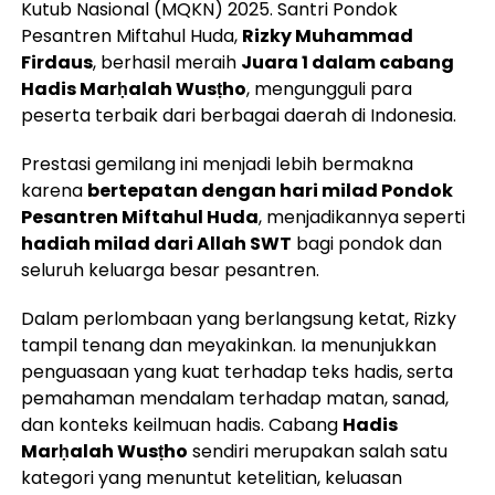
Kutub Nasional (MQKN) 2025. Santri Pondok
Pesantren Miftahul Huda,
Rizky Muhammad
Firdaus
, berhasil meraih
Juara 1 dalam cabang
Hadis Marḥalah Wusṭho
, mengungguli para
peserta terbaik dari berbagai daerah di Indonesia.
Prestasi gemilang ini menjadi lebih bermakna
karena
bertepatan dengan hari milad Pondok
Pesantren Miftahul Huda
, menjadikannya seperti
hadiah milad dari Allah SWT
bagi pondok dan
seluruh keluarga besar pesantren.
Dalam perlombaan yang berlangsung ketat, Rizky
tampil tenang dan meyakinkan. Ia menunjukkan
penguasaan yang kuat terhadap teks hadis, serta
pemahaman mendalam terhadap matan, sanad,
dan konteks keilmuan hadis. Cabang
Hadis
Marḥalah Wusṭho
sendiri merupakan salah satu
kategori yang menuntut ketelitian, keluasan