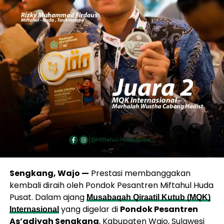
Sengkang, Wajo —
Prestasi membanggakan
kembali diraih oleh Pondok Pesantren Miftahul Huda
Pusat. Dalam ajang
Musabaqah Qiraatil Kutub (MQK)
yang digelar di
Pondok Pesantren
Internasional
As’adiyah Sengkang
, Kabupaten Wajo, Sulawesi