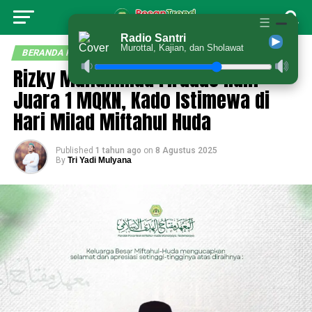
☰
Radio Santri
Murottal, Kajian, dan Sholawat
BERANDA PESANTREN
Rizky Muhammad Firdaus Raih
Juara 1 MQKN, Kado Istimewa di
Hari Milad Miftahul Huda
Published
1 tahun ago
on
8 Agustus 2025
By
Tri Yadi Mulyana