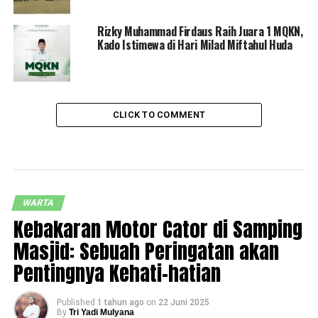
Rizky Muhammad Firdaus Raih Juara 1 MQKN,
Kado Istimewa di Hari Milad Miftahul Huda
CLICK TO COMMENT
WARTA
Kebakaran Motor Cator di Samping
Masjid: Sebuah Peringatan akan
Pentingnya Kehati-hatian
Published
1 tahun ago
on
22 Juni 2025
By
Tri Yadi Mulyana