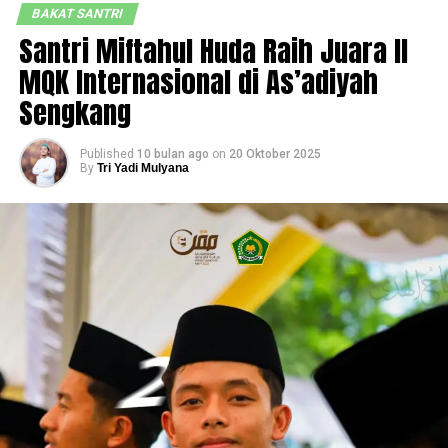
BAKAT SANTRI
Santri Miftahul Huda Raih Juara II
MQK Internasional di As’adiyah
Sengkang
Published
10 bulan ago
on
20 Oktober 2025
By
Tri Yadi Mulyana