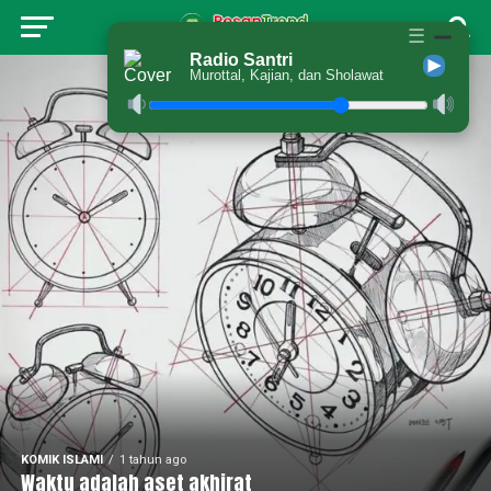
☰
Radio Santri
Murottal, Kajian, dan Sholawat
KOMIK ISLAMI
1 tahun ago
Waktu adalah aset akhirat