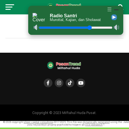
☰
Radio Santri
Murottal, Kajian, dan Sholawat
Hamida
Copyright © 2023 Miftahul Huda Pusat.
© 2026 copyright
sheer capital consultoria
2017 2025. This file was
dynamically generated
using the. Jaké
jsou nejčastější projevy psychického trápení po
více potratech
?.