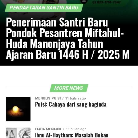
PENDAFTARAN SANTRI BARU
Penerimaan Santri Baru
Pondok Pesantren Miftahul-
Huda Manonjaya Tahun
Ajaran Baru 1446 H / 2025 M
MORE NEWS
MENULIS PUISI
11 bulan ago
Puisi: Cahaya dari sang baginda
FAKTA MENARIK
11 bulan ago
Ibnu Al-Haytham: Masalah Bukan