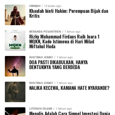
HIKMAH
12 bulan ago
Khaulah binti Hakim: Perempuan Bijak dan
Kritis
BERANDA PESANTREN
1 tahun ago
Rizky Muhammad Firdaus Raih Juara 1
MQKN, Kado Istimewa di Hari Milad
Miftahul Huda
KHUTBAH JUMAT
1 tahun ago
DOA PASTI DIKABULKAN, HANYA
BENTUKNYA YANG BERBEDA
KHUTBAH JUMAT
1 tahun ago
NALIKA KECEWA, KAMANA HATE NYARANDE?
LITERASI ISLAMI
1 tahun ago
Menulis Adalah Cara Simpel Investasi Dunia