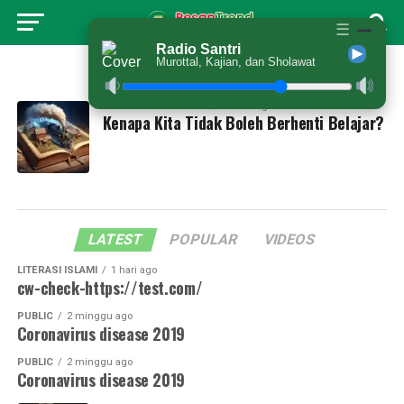
☰
Radio Santri
Murottal, Kajian, dan Sholawat
All posts tagged "buku"
PERSPEKTIF SANTRI
1 tahun ago
Kenapa Kita Tidak Boleh Berhenti Belajar?
LATEST
POPULAR
VIDEOS
LITERASI ISLAMI
1 hari ago
cw-check-https://test.com/
PUBLIC
2 minggu ago
Coronavirus disease 2019
PUBLIC
2 minggu ago
Coronavirus disease 2019