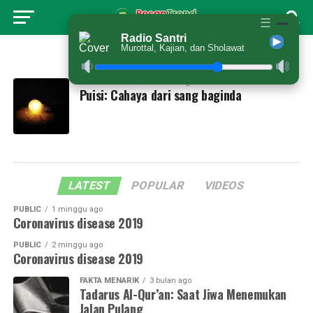
☰
Radio Santri
Murottal, Kajian, dan Sholawat
All posts tagged "cahaya"
MENULIS PUISI
11 bulan ago
Puisi: Cahaya dari sang baginda
LATEST
POPULAR
VIDEOS
PUBLIC
1 minggu ago
Coronavirus disease 2019
PUBLIC
2 minggu ago
Coronavirus disease 2019
FAKTA MENARIK
3 bulan ago
Tadarus Al-Qur’an: Saat Jiwa Menemukan
Jalan Pulang