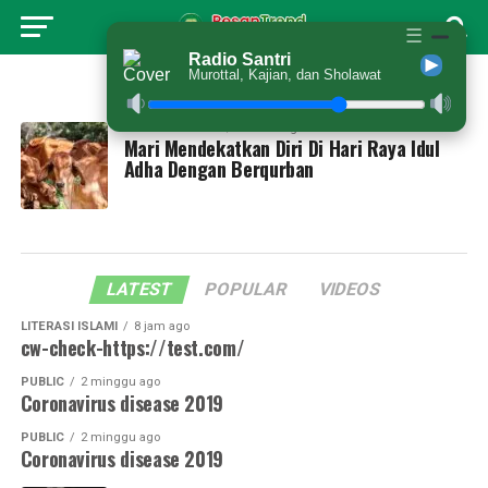
☰
Radio Santri
Murottal, Kajian, dan Sholawat
All posts tagged "idul adha"
LITERASI ISLAMI
1 tahun ago
Mari Mendekatkan Diri Di Hari Raya Idul
Adha Dengan Berqurban
LATEST
POPULAR
VIDEOS
LITERASI ISLAMI
8 jam ago
cw-check-https://test.com/
PUBLIC
2 minggu ago
Coronavirus disease 2019
PUBLIC
2 minggu ago
Coronavirus disease 2019