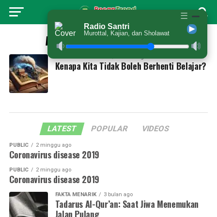
☰
Radio Santri
Murottal, Kajian, dan Sholawat
All posts tagged "kitabturot"
PERSPEKTIF SANTRI
1 tahun ago
Kenapa Kita Tidak Boleh Berhenti Belajar?
LATEST
POPULAR
VIDEOS
PUBLIC
2 minggu ago
Coronavirus disease 2019
PUBLIC
2 minggu ago
Coronavirus disease 2019
FAKTA MENARIK
3 bulan ago
Tadarus Al-Qur’an: Saat Jiwa Menemukan
Jalan Pulang