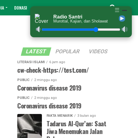
IA
DONASI
☰
Radio Santri
Murottal, Kajian, dan Sholawat
LATEST
POPULAR
VIDEOS
LITERASI ISLAMI
6 jam ago
cw-check-https://test.com/
PUBLIC
2 minggu ago
Coronavirus disease 2019
PUBLIC
2 minggu ago
Coronavirus disease 2019
FAKTA MENARIK
3 bulan ago
Tadarus Al-Qur’an: Saat
Jiwa Menemukan Jalan