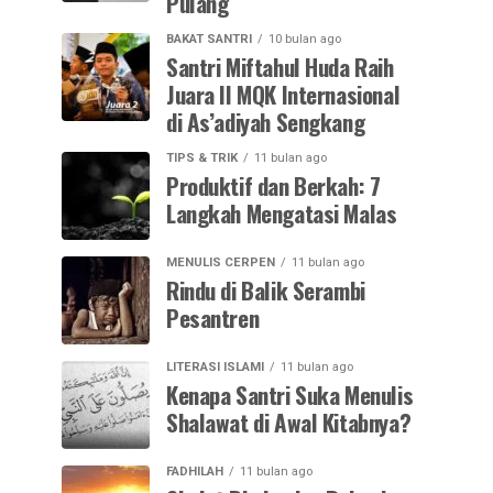
Pulang
BAKAT SANTRI
10 bulan ago
Santri Miftahul Huda Raih
Juara II MQK Internasional
di As’adiyah Sengkang
TIPS & TRIK
11 bulan ago
Produktif dan Berkah: 7
Langkah Mengatasi Malas
MENULIS CERPEN
11 bulan ago
Rindu di Balik Serambi
Pesantren
LITERASI ISLAMI
11 bulan ago
Kenapa Santri Suka Menulis
Shalawat di Awal Kitabnya?
FADHILAH
11 bulan ago