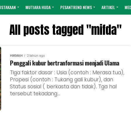
USTAKAAN
MUTIARA HUDA
PESANTREND NEWS
ARTIKEL
MED
All posts tagged "mifda"
HIKMAH
2 tahun ago
Penggali kubur bertranformasi menjadi Ulama
Tiga faktor dasar : Usia (contoh : Merasa tua),
Propesi (contoh : Tukang gali kubur), dan
Status sosial ( berkasta dan tidak). Tga hal
tersebut tekadang...