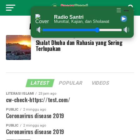
☰
Radio Santri
Murottal, Kajian, dan Sholawat
All posts tagged "muamalah"
FADHILAH
11 bulan ago
Shalat Dhuha dan Rahasia yang Sering
Terlupakan
LATEST
POPULAR
VIDEOS
LITERASI ISLAMI
23 jam ago
cw-check-https://test.com/
PUBLIC
2 minggu ago
Coronavirus disease 2019
PUBLIC
2 minggu ago
Coronavirus disease 2019