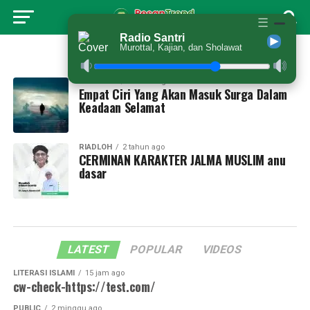
☰
Radio Santri
Murottal, Kajian, dan Sholawat
All posts tagged "nasihat"
RIYADHOH
2 tahun ago
Empat Ciri Yang Akan Masuk Surga Dalam
Keadaan Selamat
RIADLOH
2 tahun ago
CERMINAN KARAKTER JALMA MUSLIM anu
dasar
LATEST
POPULAR
VIDEOS
LITERASI ISLAMI
15 jam ago
cw-check-https://test.com/
PUBLIC
2 minggu ago