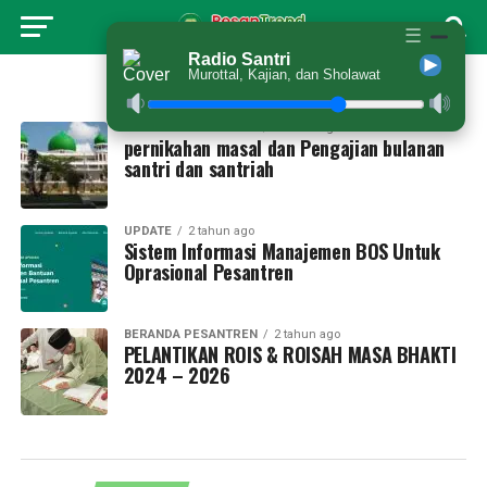
☰
Radio Santri
Murottal, Kajian, dan Sholawat
All posts tagged "news"
BERANDA PESANTREN
2 tahun ago
pernikahan masal dan Pengajian bulanan
santri dan santriah
UPDATE
2 tahun ago
Sistem Informasi Manajemen BOS Untuk
Oprasional Pesantren
BERANDA PESANTREN
2 tahun ago
PELANTIKAN ROIS & ROISAH MASA BHAKTI
2024 – 2026