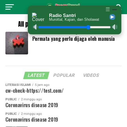
☰
Radio Santri
Murottal, Kajian, dan Sholawat
All posts tagged "permatamanusia"
LITERASI ISLAMI
1 tahun ago
Permata yang perlu dijaga oleh manusia
LATEST
POPULAR
VIDEOS
LITERASI ISLAMI
5 jam ago
cw-check-https://test.com/
PUBLIC
2 minggu ago
Coronavirus disease 2019
PUBLIC
2 minggu ago
Coronavirus disease 2019