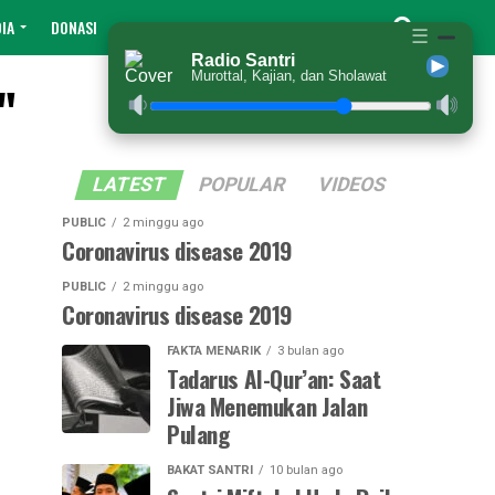
IA
DONASI
☰
Radio Santri
Murottal, Kajian, dan Sholawat
"
LATEST
POPULAR
VIDEOS
PUBLIC
2 minggu ago
Coronavirus disease 2019
PUBLIC
2 minggu ago
Coronavirus disease 2019
FAKTA MENARIK
3 bulan ago
Tadarus Al-Qur’an: Saat
Jiwa Menemukan Jalan
Pulang
BAKAT SANTRI
10 bulan ago