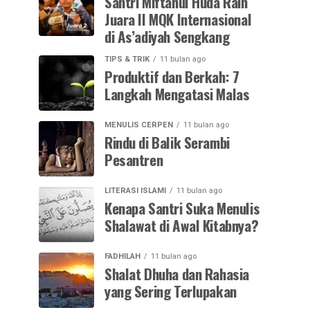
Santri Miftahul Huda Raih
Juara II MQK Internasional
di As’adiyah Sengkang
TIPS & TRIK
11 bulan ago
Produktif dan Berkah: 7
Langkah Mengatasi Malas
MENULIS CERPEN
11 bulan ago
Rindu di Balik Serambi
Pesantren
LITERASI ISLAMI
11 bulan ago
Kenapa Santri Suka Menulis
Shalawat di Awal Kitabnya?
FADHILAH
11 bulan ago
Shalat Dhuha dan Rahasia
yang Sering Terlupakan