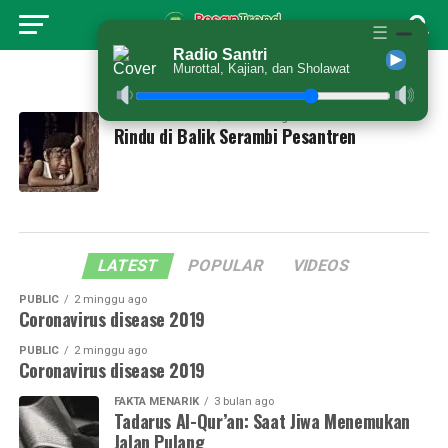
☰
Radio Santri
Murottal, Kajian, dan Sholawat
All posts tagged "rinduortu"
MENULIS CERPEN
11 bulan ago
Rindu di Balik Serambi Pesantren
LATEST
POPULAR
VIDEOS
PUBLIC
2 minggu ago
Coronavirus disease 2019
PUBLIC
2 minggu ago
Coronavirus disease 2019
FAKTA MENARIK
3 bulan ago
Tadarus Al-Qur’an: Saat Jiwa Menemukan
Jalan Pulang