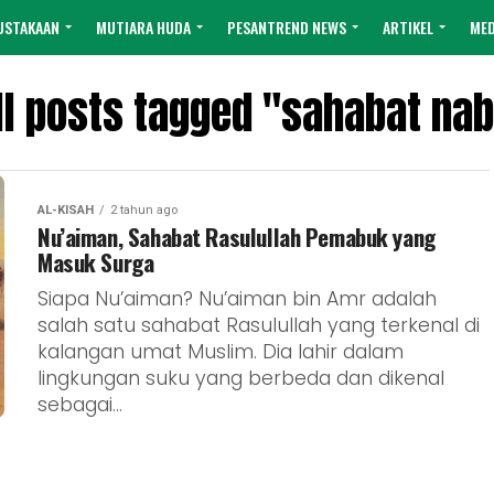
USTAKAAN
MUTIARA HUDA
PESANTREND NEWS
ARTIKEL
MED
ll posts tagged "sahabat nab
AL-KISAH
2 tahun ago
Nu’aiman, Sahabat Rasulullah Pemabuk yang
Masuk Surga
Siapa Nu’aiman? Nu’aiman bin Amr adalah
salah satu sahabat Rasulullah yang terkenal di
kalangan umat Muslim. Dia lahir dalam
lingkungan suku yang berbeda dan dikenal
sebagai...