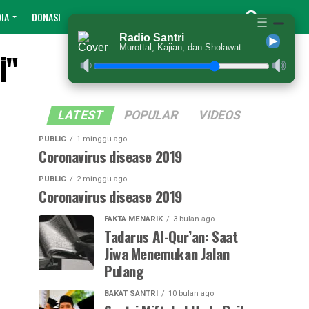
IA
DONASI
☰
Radio Santri
Murottal, Kajian, dan Sholawat
i"
LATEST
POPULAR
VIDEOS
PUBLIC
1 minggu ago
Coronavirus disease 2019
PUBLIC
2 minggu ago
Coronavirus disease 2019
FAKTA MENARIK
3 bulan ago
Tadarus Al-Qur’an: Saat
Jiwa Menemukan Jalan
Pulang
BAKAT SANTRI
10 bulan ago