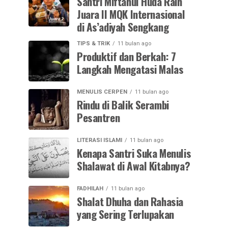
Santri Miftahul Huda Raih
Juara II MQK Internasional
di As’adiyah Sengkang
TIPS & TRIK
11 bulan ago
Produktif dan Berkah: 7
Langkah Mengatasi Malas
MENULIS CERPEN
11 bulan ago
Rindu di Balik Serambi
Pesantren
LITERASI ISLAMI
11 bulan ago
Kenapa Santri Suka Menulis
Shalawat di Awal Kitabnya?
FADHILAH
11 bulan ago
Shalat Dhuha dan Rahasia
yang Sering Terlupakan