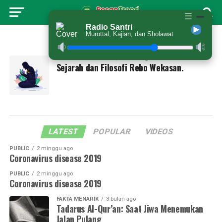
☰
Radio Santri
Murottal, Kajian, dan Sholawat
All posts tagged "Tradisi"
BUDAYA DAN TRADISI
2 tahun ago
Sejarah dan Filosofi Rebo Wekasan.
LATEST
POPULAR
VIDEOS
PUBLIC
2 minggu ago
Coronavirus disease 2019
PUBLIC
2 minggu ago
Coronavirus disease 2019
FAKTA MENARIK
3 bulan ago
Tadarus Al-Qur’an: Saat Jiwa Menemukan
Jalan Pulang